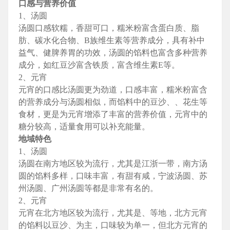
口感与营养价值
1、汤圆
汤圆口感软糯，香甜可口，糯米粉富含蛋白质、脂
肪、碳水化合物、B族维生素等营养成分，具有补中
益气、健脾养胃的功效，汤圆的馅料也富含多种营养
成分，如红豆沙富含铁质，富含维生素E等。
2、元宵
元宵的口感比汤圆更为劲道，口感丰富，糯米粉富含
的营养成分与汤圆相似，而馅料中的豆沙、、花生等
食材，更是为元宵增添了丰富的营养价值，元宵中的
糖分较高，适量食用可以补充能量。
地域特色
1、汤圆
汤圆在南方地区较为流行，尤其是江浙一带，南方汤
圆的馅料多样，口味丰富，有甜有咸，宁波汤圆、苏
州汤圆、广州汤圆等都是非常有名的。
2、元宵
元宵在北方地区较为流行，尤其是、等地，北方元宵
的馅料以豆沙、为主，口味较为单一，但北方元宵的