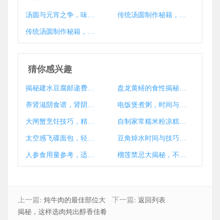
汤圆与元宵之争，味蕾对决，谁主沉浮？
传统汤圆制作秘籍，揭秘食材选择与粉类运用
传统汤圆制作秘籍，学会这一招，美味汤圆轻松上手
猜你感兴趣
揭秘建水豆腐邮递费用，邮费几何？
盘龙黄鳝的食性揭秘，探寻它们的美食偏好
养肾滋阴食谱，肾阴虚者的饮食调养指南
电饭煲煮粥，时间与技巧的艺术
大闸蟹烹饪技巧，精准把握最佳煮蟹时间
自制家常糯米粉凉糕，夏日清凉甜品攻略
太空感飞碟面包，轻松烘焙的太空美食攻略
豆角焯水时间与技巧揭秘
人参食用量参考，适宜摄入多少克？
榴莲禁忌大揭秘，不可同食的食物清单一览
上一篇:
下一篇:
炖牛肉的最佳部位大
返回列表
揭秘，这样选肉炖出醇香佳肴