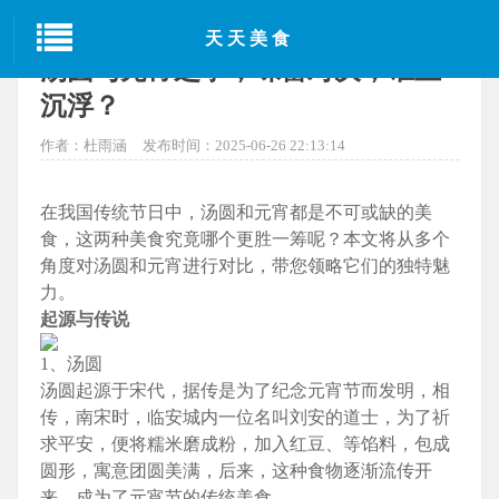
当前位置：
首页
>
汕头美食
> 正文
天天美食
汤圆与元宵之争，味蕾对决，谁主
沉浮？
作者：杜雨涵
发布时间：2025-06-26 22:13:14
在我国传统节日中，汤圆和元宵都是不可或缺的美
食，这两种美食究竟哪个更胜一筹呢？本文将从多个
角度对汤圆和元宵进行对比，带您领略它们的独特魅
力。
起源与传说
1、汤圆
汤圆起源于宋代，据传是为了纪念元宵节而发明，相
传，南宋时，临安城内一位名叫刘安的道士，为了祈
求平安，便将糯米磨成粉，加入红豆、等馅料，包成
圆形，寓意团圆美满，后来，这种食物逐渐流传开
来，成为了元宵节的传统美食。