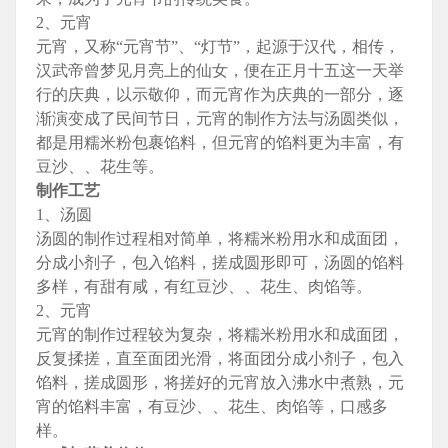
2、元宵
元宵，又称“元宵节”、“灯节”，起源于汉代，相传，
汉武帝曾梦见月亮上的仙女，便在正月十五这一天举
行的庆典，以示敬仰，而元宵作为庆典的一部分，逐
渐演变成了民间节日，元宵的制作方法与汤圆类似，
都是用糯米粉包裹馅料，但元宵的馅料更为丰富，有
豆沙、、花生等。
制作工艺
1、汤圆
汤圆的制作过程相对简单，将糯米粉用水和成面团，
分成小剂子，包入馅料，搓成圆形即可，汤圆的馅料
多样，有甜有咸，有红豆沙、、花生、肉馅等。
2、元宵
元宵的制作过程较为复杂，将糯米粉用水和成面团，
反复揉搓，直至面团光滑，将面团分成小剂子，包入
馅料，搓成圆形，将搓好的元宵放入沸水中煮熟，元
宵的馅料丰富，有豆沙、、花生、肉馅等，口感多
样。