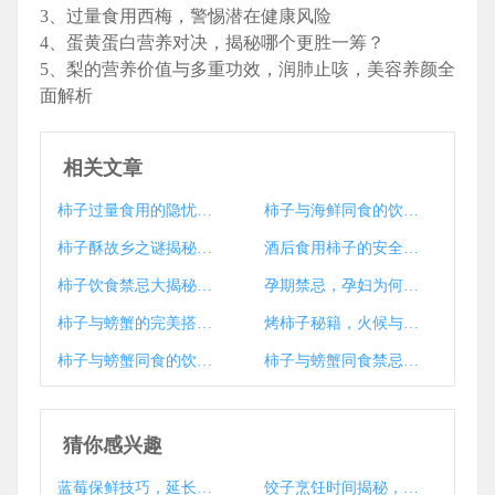
3、过量食用西梅，警惕潜在健康风险
4、蛋黄蛋白营养对决，揭秘哪个更胜一筹？
5、梨的营养价值与多重功效，润肺止咳，美容养颜全
面解析
相关文章
柿子过量食用的隐忧，营养与健康的双重挑战解析
柿子与海鲜同食的饮食搭配禁忌及安全食用时间揭秘
柿子酥故乡之谜揭秘，探寻其独特魅力
酒后食用柿子的安全时间揭秘
柿子饮食禁忌大揭秘，哪些食物不宜与柿子同食？
孕期禁忌，孕妇为何不宜食用柿子？
柿子与螃蟹的完美搭配，揭秘最佳食用时间间隔
烤柿子秘籍，火候与时间完美掌控技巧
柿子与螃蟹同食的饮食禁忌解析
柿子与螃蟹同食禁忌解析，食用时间揭秘
猜你感兴趣
蓝莓保鲜技巧，延长新鲜期的小窍门大揭秘
饺子烹饪时间揭秘，如何煮出完美口感