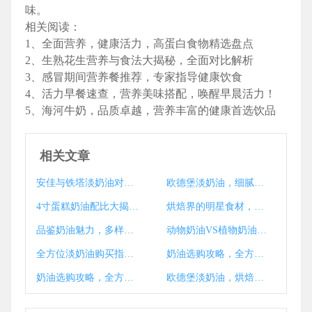
味。
相关阅读：
1、全面营养，健康活力，高蛋白食物精选盘点
2、生熟花生营养与食法大揭秘，全面对比解析
3、感冒期间营养餐推荐，专家指导健康饮食
4、活力早餐速查，营养美味搭配，唤醒早晨活力！
5、海河牛奶，品质卓越，营养丰富的健康首选饮品
相关文章
安佳与铁塔淡奶油对决，味蕾之战，谁将脱颖而出？
欧德堡淡奶油，细腻口感，烘焙首选品质佳品
4寸蛋糕奶油配比大揭秘，完美口感制作指南
烘焙界的明星食材，慕斯奶油VS黄油，谁更耀眼？
品鉴奶油魅力，多样搭配，尽享美味世界
动物奶油VS植物奶油，口感与健康，谁主沉浮？
全方位淡奶油购买指南，超市与电商精选汇总
奶油选购攻略，全方位揭秘奶油购买秘籍
奶油选购攻略，全方位指导，轻松找到理想奶油
欧德堡淡奶油，烘焙佳品，细腻口感品质见证