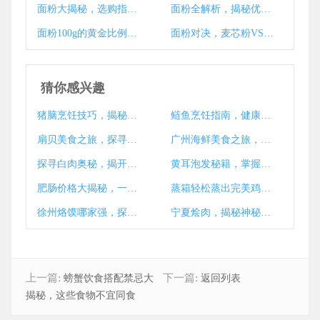
面粉大揭秘，选购指南助你找到最佳面粉
面粉全解析，揭秘优质面粉的选择与优劣对比
面粉100g的黄金比例，揭秘烹饪中的分量智慧
面粉对决，麦芯粉VS高筋粉，谁是面粉界胜者？
猜你感兴趣
猪脑烹饪技巧，揭秘猪脑烹饪时长秘诀
鲢鱼烹饪指南，健康美味，煮熟时间揭秘
扇贝美食之旅，探寻扇贝的多样美味去处
广州海鲜美食之旅，发现美食之都的海鲜宝藏
探寻白肉奥秘，揭开肉类分类之谜
黄耳泡发秘籍，掌握黄金泡发时间，美食升级美味加倍
肥肠价格大揭秘，一探究竟肥肠行情
蒸箱轻松蒸出完美鸡蛋，掌握最佳时间秘诀
徐州烙馍哪家强，探寻美味之谜揭晓！
宁夏烩肉，揭秘神秘肉品背后的风味传奇
上一篇:
下一篇:
螃蟹饮食搭配禁忌大
返回列表
揭秘，这些食物不宜同食