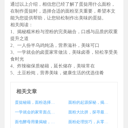
通过以上介绍，相信您已经了解了蛋挞用什么面粉，
在制作蛋挞时，选择合适的面粉至关重要，希望本文
能为您提供帮助，让您轻松制作出美味的蛋挞。
相关阅读：
1、揭秘糯米粉与澄粉的完美融合，口感与品质的双重
提升之道
2、一人份半乌鸡炖汤，营养滋补，美味可口
3、一学就会的卤蛋家常做法，美味卤香，轻松享受美
食时光
4、炸辣椒保质秘籍，延长储存，美味常在
5、土豆粉炖，营养美味，健康生活的优选佳肴
相关文章
蛋挞秘籍，面粉选择全攻略，打造最佳口感蛋挞
面粉的起源探秘，揭秘面粉最早出现的神秘之地
一学就会的家常面点秘籍，面粉巧用，美味不等待
面粉大比拼，探寻最佳美食之旅中的面粉之选
面包酵母用量揭秘，三斤面粉如何精准配比？
面粉处理技巧，从零基础到精通的面点制作秘籍