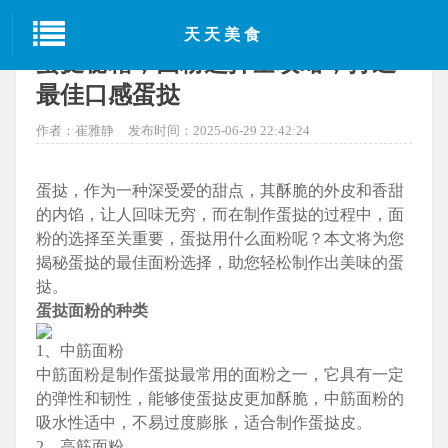
当前位置：
首页
>
西安美食
> 正文
天天美食
蛋挞秘籍，面粉选择全攻略，打造
最佳口感蛋挞
作者：崔雅静
发布时间：2025-06-29 22:42:24
蛋挞，作为一种深受爱的甜点，其酥脆的外皮和香甜
的内馅，让人回味无穷，而在制作蛋挞的过程中，面
粉的选择至关重要，蛋挞用什么面粉呢？本文将为您
揭秘蛋挞的最佳面粉选择，助您轻松制作出美味的蛋
挞。
蛋挞面粉的种类
1、中筋面粉
中筋面粉是制作蛋挞最常用的面粉之一，它具有一定
的弹性和韧性，能够使蛋挞皮更加酥脆，中筋面粉的
吸水性适中，不易过度膨胀，适合制作蛋挞皮。
2、高筋面粉