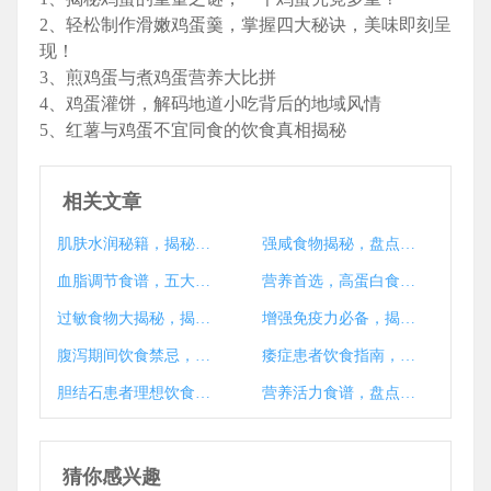
2、轻松制作滑嫩鸡蛋羹，掌握四大秘诀，美味即刻呈
现！
3、煎鸡蛋与煮鸡蛋营养大比拼
4、鸡蛋灌饼，解码地道小吃背后的地域风情
5、红薯与鸡蛋不宜同食的饮食真相揭秘
相关文章
肌肤水润秘籍，揭秘对皮肤有益的食物
强咸食物揭秘，盘点那些让你泪流满面的美味陷阱
血脂调节食谱，五大食物助你清洁血脂，守护心血管健康
营养首选，高蛋白食物大盘点
过敏食物大揭秘，揭秘可能引发过敏反应的常见食物
增强免疫力必备，揭秘提升免疫力的超级食物清单
腹泻期间饮食禁忌，哪些食物需远离？
痿症患者饮食指南，哪些食物可缓解痿症状？
胆结石患者理想饮食攻略，揭秘最佳食物选择
营养活力食谱，盘点十大健康食物
猜你感兴趣