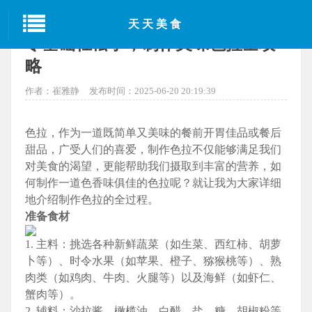
当前位置：
首页
>
成都美食
> 正文
天天美食
零基础轻松学，制作美味色拉全攻
略
作者：崔雅静
发布时间：2025-06-20 20:19:39
色拉，作为一道既简单又美味的餐前开胃佳品或餐后
甜品，广受人们的喜爱，制作色拉不仅能够满足我们
对美食的渴望，更能帮助我们摄取到丰富的营养，如
何制作一道色香味俱佳的色拉呢？就让我为大家详细
地介绍制作色拉的全过程。
准备食材
1. 主料：挑选各种新鲜蔬菜（如生菜、西红柿、胡萝
卜等）、时令水果（如苹果、橙子、猕猴桃等）、熟
肉类（如鸡肉、牛肉、火腿等）以及海鲜（如虾仁、
蟹肉等）。
2. 辅料：沙拉酱、橄榄油、白醋、盐、糖、胡椒粉等