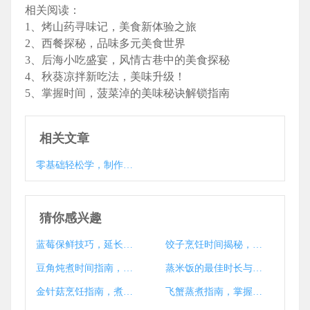
相关阅读：
1、烤山药寻味记，美食新体验之旅
2、西餐探秘，品味多元美食世界
3、后海小吃盛宴，风情古巷中的美食探秘
4、秋葵凉拌新吃法，美味升级！
5、掌握时间，菠菜淖的美味秘诀解锁指南
相关文章
零基础轻松学，制作美味色拉全攻略
猜你感兴趣
蓝莓保鲜技巧，延长新鲜期的小窍门大揭秘
饺子烹饪时间揭秘，如何煮出完美口感
豆角炖煮时间指南，健康美味一锅成
蒸米饭的最佳时长与技巧揭秘
金针菇烹饪指南，煮多久才能熟？技巧与注意事项大揭秘
飞蟹蒸煮指南，掌握时间解锁鲜美蟹肉之道