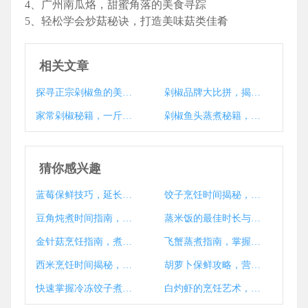
4、广州南瓜烙，甜蜜角落的美食寻踪
5、轻松学会炒菇秘诀，打造美味菇类佳肴
相关文章
探寻正宗剁椒鱼的美味足迹
剁椒品牌大比拼，揭秘市场上最受欢迎的剁椒品牌
家常剁椒秘籍，一斤剁辣椒放多少盐？
剁椒鱼头蒸煮秘籍，掌握黄金时间，美味尽在掌握
猜你感兴趣
蓝莓保鲜技巧，延长新鲜期的小窍门大揭秘
饺子烹饪时间揭秘，如何煮出完美口感
豆角炖煮时间指南，健康美味一锅成
蒸米饭的最佳时长与技巧揭秘
金针菇烹饪指南，煮多久才能熟？技巧与注意事项大揭秘
飞蟹蒸煮指南，掌握时间解锁鲜美蟹肉之道
西米烹饪时间揭秘，西米要煮多久？
胡萝卜保鲜攻略，营养持久，储存时长大揭秘
快速掌握冷冻饺子煮法，美味秘诀大公开！
白灼虾的烹饪艺术，掌握时间与技巧，尽享美食之乐