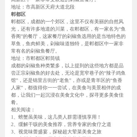
地址：市高新区天府大道北段
郫都区
郫都区，成都的一个郊区，这里不仅有美丽的自然风
光，还有许多地道的川菜，在郫都区，有一家名为“鱼
香阁”的餐厅，这家餐厅的剁椒鱼选用的是当地特色的
草鱼，鱼肉鲜美，剁椒味道独特，是郫都区中一家非
常有名的剁椒鱼餐厅。
地址：市郫都区郫筒镇
成都的剁椒鱼种类繁多，以上提到的这些地方都是品
尝正宗剁椒鱼的好去处，无论是宽窄巷子的“辣子鸡鱼
馆”，还是锦里古街的“老鱼”，亦或是青羊区的“鱼香
人家”，都值得你一一尝试，在美食与美景相伴的成
都，让我们一起沉浸在美食文化中，探寻更多美食佳
肴。
相关阅读：
1、螃蟹虽美味，这几类人群需谨慎享用！
2、缓解干咳的美食推荐，营养专家的食疗之道
3、视觉味蕾盛宴，探秘超大荤菜美食之旅