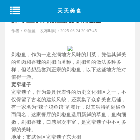
当前位置：
首页
>
成都美食
> 正文
天天美食
探寻正宗剁椒鱼的美味足迹
作者：邓佳鑫
发布时间：2025-06-24 20:07:45
剁椒鱼，作为一道充满地方风味的川菜，凭借其鲜美
的鱼肉和香辣的剁椒而著称，剁椒鱼的做法多种多
样，但若想品尝到正宗的剁椒鱼，以下这些地方绝对
值得一游。
宽窄巷子
宽窄巷子，作为最具代表性的历史文化街区之一，不
仅保留了古老的建筑风貌，还聚集了众多美食店铺，
有一家名为“辣子鸡鱼馆”的餐厅，以其独特的剁椒鱼
而闻名，这家餐厅的剁椒鱼选用新鲜的草鱼，鱼肉细
嫩，剁椒香辣，口感层次丰富，是宽窄巷子中不可多
得的美味。
地址：市武侯区宽窄巷子东大街